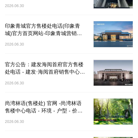
您-楼盘详情•最新价格-户型图-容积
2026.06.30
率@2026.6.30售楼处电话和地址
印象青城官方售楼处电话(印象青
城)官方首页网站-印象青城营销中
心欢迎您-楼盘详情•最新价格-户型
2026.06.30
图-容积率@2026
官方公告：建发海阅首府官方售楼
处电话 - 建发·海阅首府销售中心 -
 环境 - 户型 - 价格 - 地址 - 楼盘详
2026.06.30
情 - 建发·海阅首府售楼处位置 - 配
套 - 电话
尚湾林语(售楼处) 官网 -尚湾林语
售楼中心电话 - 环境 - 户型 - 价格 - 
地址 - 楼盘详情 - 配套 - 电话 - 交
2026.06.30
房时间 - 配套 - 电话 - 交房