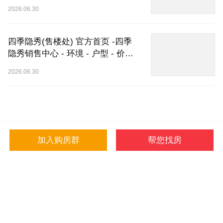
型 - 价格 - 地址 - 楼盘详情 - 配套 - 
2026.06.30
电话 - 交房时间 - 配套 - 电话 - 交
房时间
四季隐秀(售楼处) 官方首页 -四季
隐秀销售中心 - 环境 - 户型 - 价格 - 
地址 - 楼盘详情 - 电话 - 交房时间 - 
2026.06.30
配套 - 电话
加入购房群
帮您找房