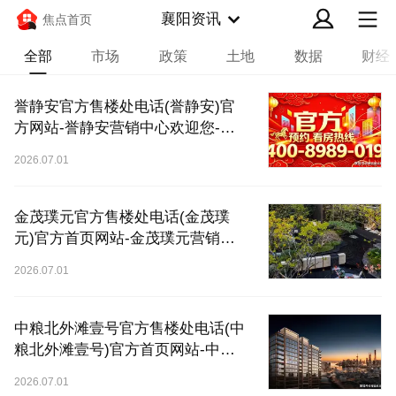
襄阳资讯
焦点首页
全部
市场
政策
土地
数据
财经
誉静安官方售楼处电话(誉静安)官
方网站-誉静安营销中心欢迎您-楼
盘详情•最新价格-户型图-容积率-交
2026.07.01
房时间详情@2026.6.30官方
金茂璞元官方售楼处电话(金茂璞
元)官方首页网站-金茂璞元营销中
心欢迎您-楼盘详情•最新价格-户型
2026.07.01
图-容积率@2026
中粮北外滩壹号官方售楼处电话(中
粮北外滩壹号)官方首页网站-中粮
北外滩壹号营销中心欢迎您-楼盘详
2026.07.01
情•最新价格-户型图-容积率@2026