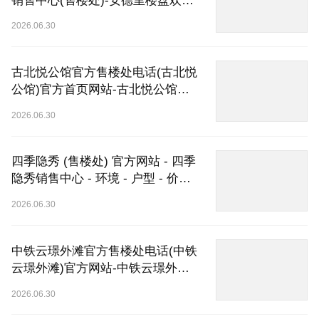
销售中心(售楼处)-安德里楼盘欢迎
您-地址-价格-户型-小区环境-楼盘
2026.06.30
详情-交房时间-周边配套-售楼处电
话
古北悦公馆官方售楼处电话(古北悦
公馆)官方首页网站-古北悦公馆营
销中心欢迎您-楼盘详情•最新价格-
2026.06.30
户型图-容积率@2026
四季隐秀 (售楼处) 官方网站 - 四季
隐秀销售中心 - 环境 - 户型 - 价格 - 
地址 - 楼盘详情 - 配套 - 电话 - 交
2026.06.30
房时间 - 配套 - 电话 - 交房时间
中铁云璟外滩官方售楼处电话(中铁
云璟外滩)官方网站-中铁云璟外滩
营销中心欢迎您-楼盘详情•最新价
2026.06.30
格-户型配套-交付时间@2026年6月