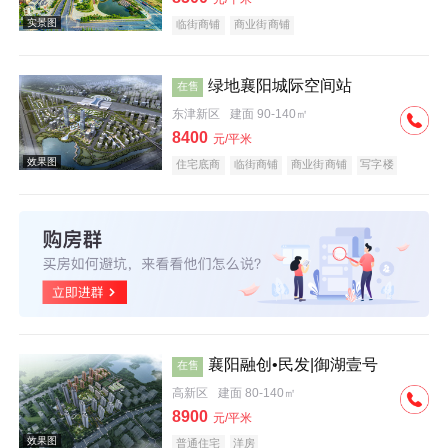
临街商铺
商业街商铺
绿地襄阳城际空间站
在售
东津新区
建面 90-140㎡
实景图
8400
元/平米
住宅底商
临街商铺
商业街商铺
写字楼
公园地产
潜力楼盘
小户型
低总价
效果图
襄阳融创•民发|御湖壹号
在售
高新区
建面 80-140㎡
8900
元/平米
普通住宅
洋房