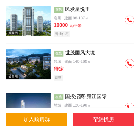
民发星悦里
在售
襄州
建面 88-137㎡
10000
元/平米
普通住宅
效果图
世茂国风大境
在售
襄城
建面 140-160㎡
待定
别墅
国投招商·雍江国际
在售
樊城
建面 120-198㎡
15200
元/平米
加入购房群
帮您找房
普通住宅