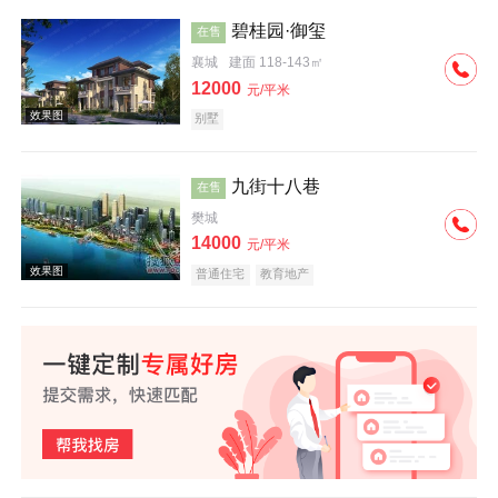
碧桂园·御玺
在售
襄城
建面 118-143㎡
实景图
12000
元/平米
别墅
九街十八巷
在售
樊城
14000
元/平米
效果图
普通住宅
教育地产
效果图