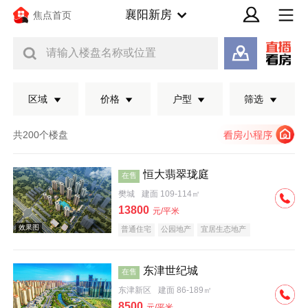
襄阳新房
焦点首页
请输入楼盘名称或位置
区域
价格
户型
筛选
共200个楼盘
恒大翡翠珑庭
在售
樊城
建面 109-114㎡
13800
元/平米
普通住宅
公园地产
宜居生态地产
东津世纪城
在售
效果图
东津新区
建面 86-189㎡
8500
元/平米