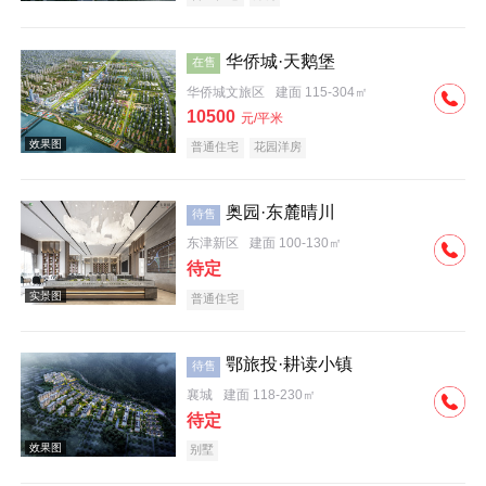
华侨城·天鹅堡
在售
华侨城文旅区
建面 115-304㎡
10500
元/平米
普通住宅
花园洋房
效果图
奥园·东麓晴川
待售
东津新区
建面 100-130㎡
待定
普通住宅
鄂旅投·耕读小镇
待售
效果图
襄城
建面 118-230㎡
待定
别墅